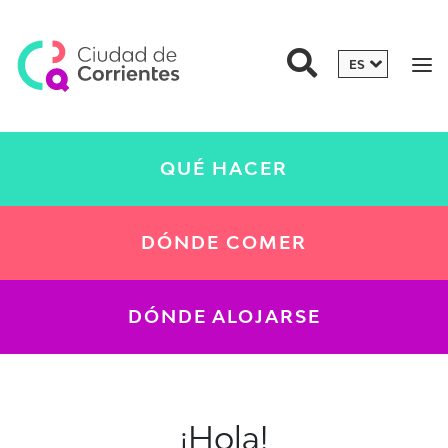
QUÉ HACER
DÓNDE COMER
DÓNDE ALOJARSE
¡Hola!