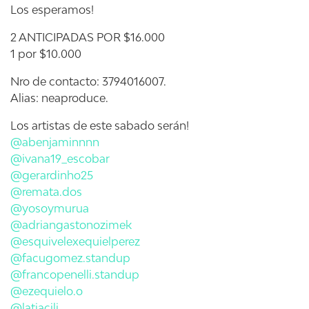
Los esperamos!
2 ANTICIPADAS POR $16.000
1 por $10.000
Nro de contacto: 3794016007.
Alias: neaproduce.
Los artistas de este sabado serán!
@abenjaminnnn
@ivana19_escobar
@gerardinho25
@remata.dos
@yosoymurua
@adriangastonozimek
@esquivelexequielperez
@facugomez.standup
@francopenelli.standup
@ezequielo.o
@latiacili