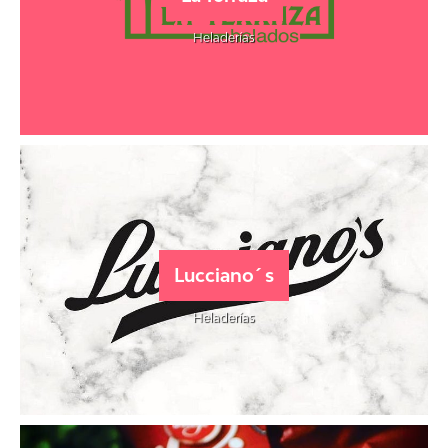
Heladerías
Lucciano´s
Heladerías