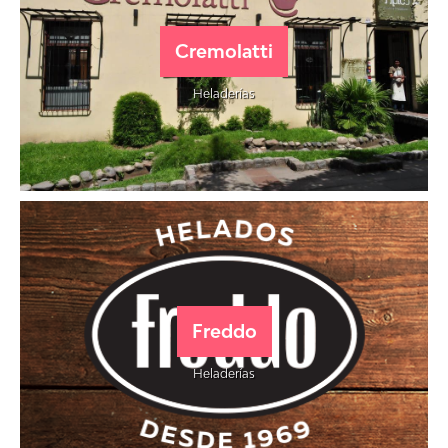
Cremolatti
Heladerías
Freddo
Heladerías