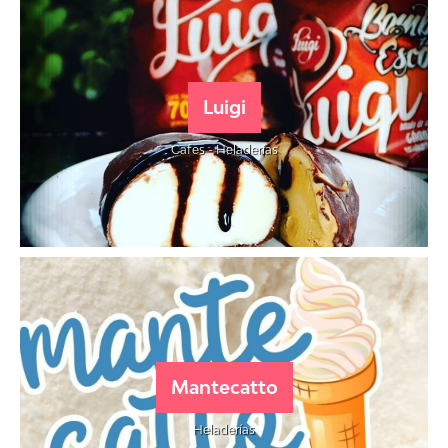
Luigi
Cafes - Heladerías
Mantecatto
Heladerías