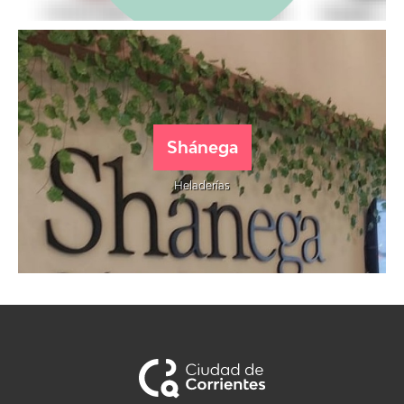
Shánega
Heladerías