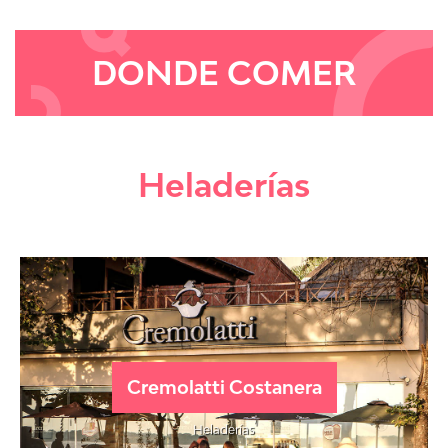
DONDE COMER
Heladerías
Cremolatti Costanera
Heladerías