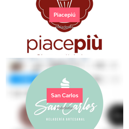
Piacepiú
Heladerías
San Carlos
Heladerías