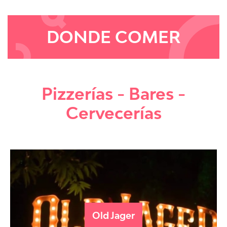
DONDE COMER
Pizzerías - Bares -
Cervecerías
Old Jager