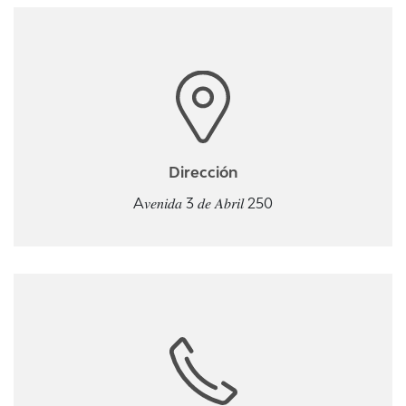
Dirección
A𝑣𝑒𝑛𝑖𝑑𝑎 3 𝑑𝑒 𝐴𝑏𝑟𝑖𝑙 250