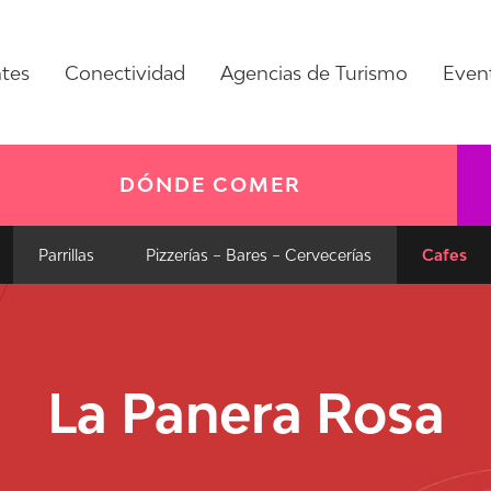
ntes
Conectividad
Agencias de Turismo
Even
DÓNDE COMER
Parrillas
Pizzerías – Bares – Cervecerías
Cafes
La Panera Rosa