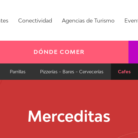
ntes
Conectividad
Agencias de Turismo
Even
DÓNDE COMER
Parrillas
Pizzerías – Bares – Cervecerías
Cafes
Merceditas