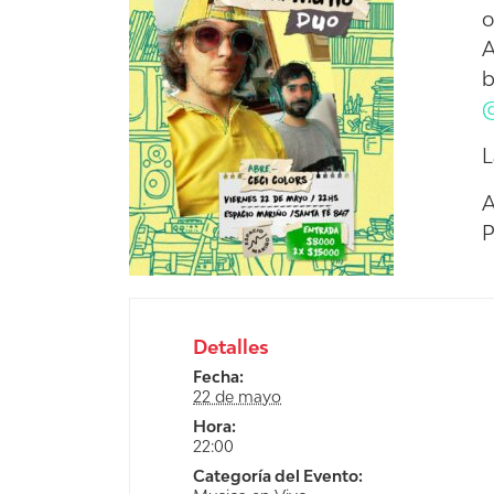
o
A
b
@
L
A
P
Detalles
Fecha:
22 de mayo
Hora:
22:00
Categoría del Evento: