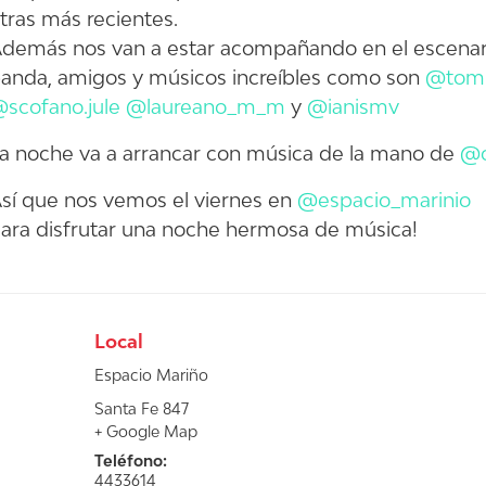
tras más recientes.
demás nos van a estar acompañando en el escenari
anda, amigos y músicos increíbles como son
@tomi
scofano.jule
@laureano_m_m
y
@ianismv
a noche va a arrancar con música de la mano de
@c
sí que nos vemos el viernes en
@espacio_marinio
ara disfrutar una noche hermosa de música!
Local
Espacio Mariño
Santa Fe 847
+ Google Map
Teléfono:
4433614