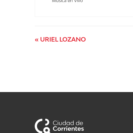
Musica en Vivo
«
URIEL LOZANO