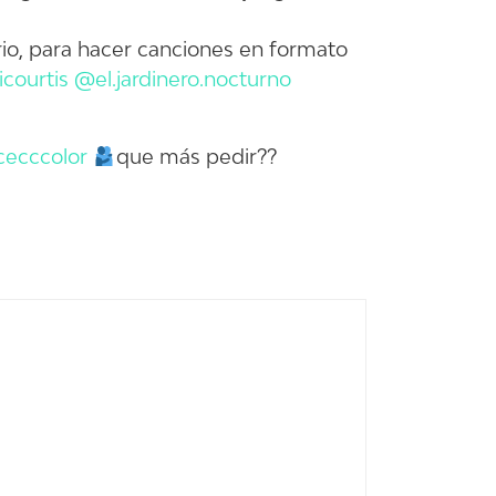
o, para hacer canciones en formato
courtis
@el.jardinero.nocturno
ecccolor
que más pedir??