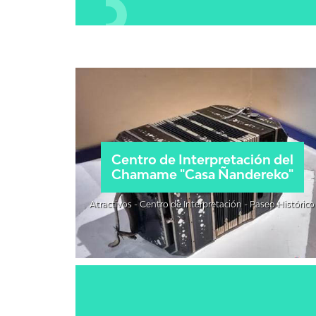
Centro de Interpretación del
Chamame "Casa Ñandereko"
Atractivos - Centro de Interpretación - Paseo Histórico