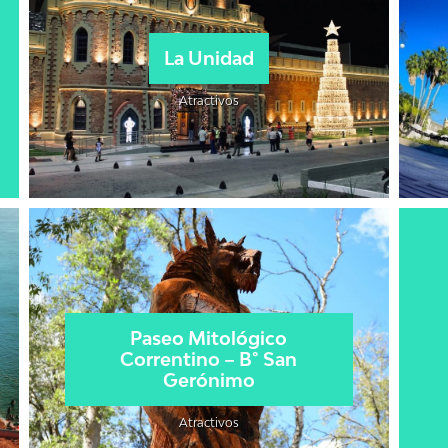
La Unidad
Atractivos
Paseo Mitológico
Correntino – B° San
Gerónimo
Atractivos