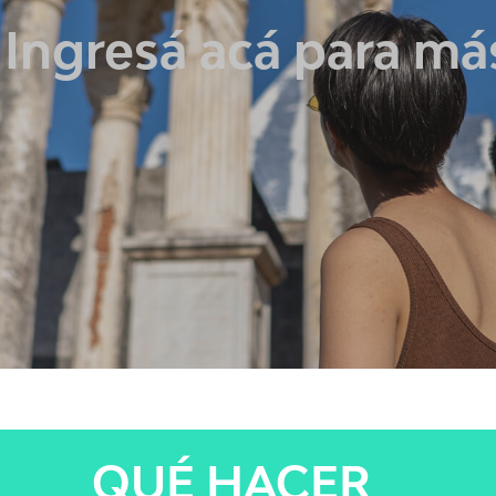
: Ingresá acá para m
QUÉ HACER