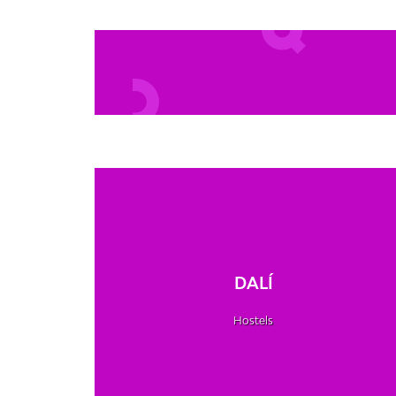
DALÍ
Hostels