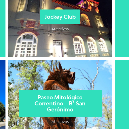
Jockey Club
Atractivos
Paseo Mitológico
Correntino – B° San
Gerónimo
Atractivos