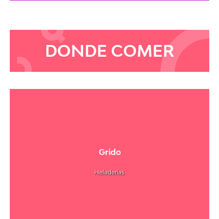
DONDE COMER
Grido
Heladerías