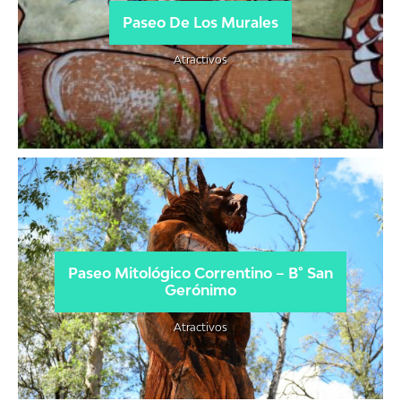
Paseo De Los Murales
Atractivos
Paseo Mitológico Correntino – B° San
Gerónimo
Atractivos