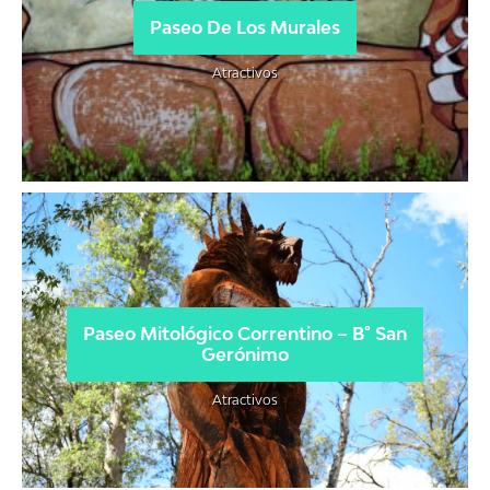
Paseo De Los Murales
Atractivos
Paseo Mitológico Correntino – B° San
Gerónimo
Atractivos