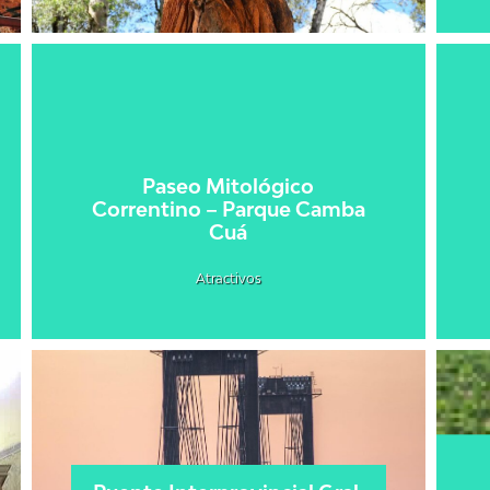
Paseo Mitológico
Correntino – Parque Camba
Cuá
Atractivos