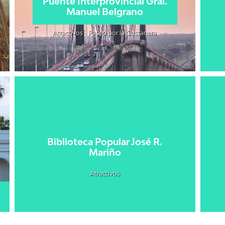
Puente Interprovincial Gral.
Manuel Belgrano
Atractivos - Paseo por la Costanera
Biblioteca Popular José R.
Mariño
Atractivos