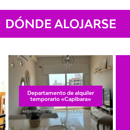
DÓNDE ALOJARSE
Departamento de alquiler
temporario «Capibara»
Alojamientos - Alojamientos Extra Hoteleros