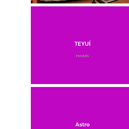
TEYUÍ
Hostels
Astro