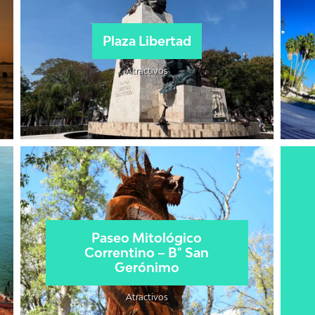
Plaza Libertad
Atractivos
Paseo Mitológico
Correntino – B° San
Gerónimo
Atractivos